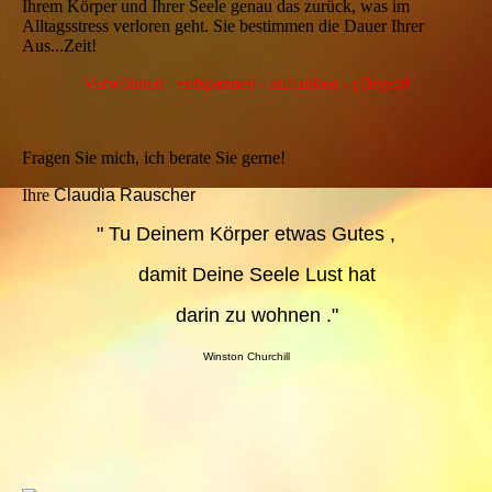
Ihrem Körper und Ihrer Seele genau das zurück, was im
Alltagsstress verloren geht. Sie bestimmen die Dauer Ihrer
Aus...Zeit!
Verwöhnen - entspannen - auftanken - pflegen!
Fragen Sie mich, ich berate Sie gerne!
Ihre
Claudia Rauscher
" Tu Deinem Körper etwas Gutes ,
damit Deine Seele Lust hat
darin zu wohnen ."
Winston Churchill