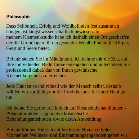
Philosophie
Dass Schönheit, Erfolg und Wohlbefinden fest zusammen
hängen, ist längst wissenschaftlich bewiesen. In
meinem Kosmetikstudio habe ich deshalb einen Ort geschaffen,
der die Grundlagen für ein gesundes Wohlbefinden für Körper,
Geist und Seele bietet.
Bei mir stehen Sie im Mittelpunkt. Ich nehme mir die Zeit, auf
Ihre individuellen Bedürfnisse einzugehen und unterstützen Sie
professionell dabei, das von Ihnen gewünschte
Kosmetikergebnis zu erreichen.
Jede Haut ist so individuell wie der Mensch selbst, deshalb
wählen wir sorgfältig nur die Produkte aus, die Ihrer Haut gut
tun.
Ich berate Sie gerne in Hinblick auf Kosmetikbehandlungen -
Pflegeprodukten - apparative kosmetische
Behandlungsmethoden sowie deren Anwendung.
Bei mir können Sie sich auf höchstem Niveau erholen.
Mit meinen Wellness- und Entspannungsangeboten geben wir